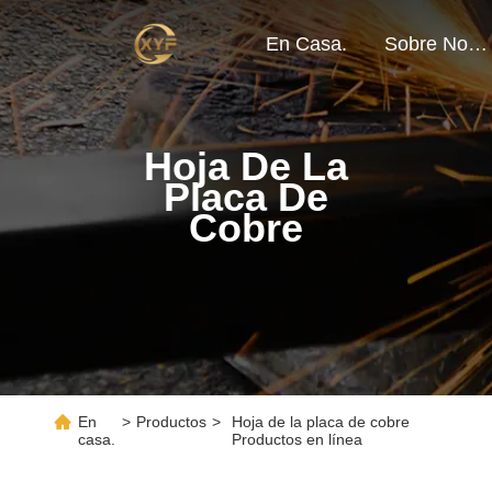
En Casa.
Sobre Nosotros
Hoja De La
Placa De
Cobre
En
>
Productos
>
Hoja de la placa de cobre
casa.
Productos en línea