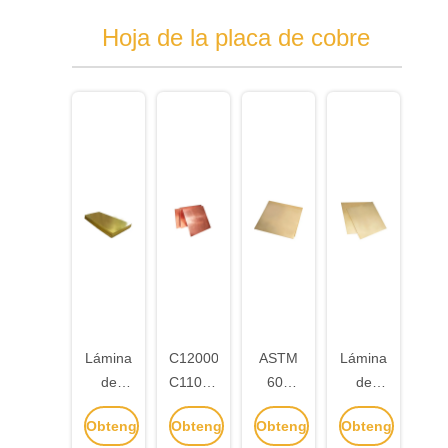
Hoja de la placa de cobre
Lámina
C12000
ASTM
Lámina
de
C11000
600
de
cobre
C12200
mm de
cobre
Obtenga
Obtenga
Obtenga
Obtenga
puro
Lámina
ancho
de 1,5