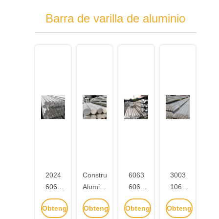
Barra de varilla de aluminio
2024
Construcción
6063
3003
6061
Aluminio
6061
1060
6082
6061
T6
6061 1
Obtenga
Obtenga
Obtenga
Obtenga
Varilla
T6
Barras
pulgada