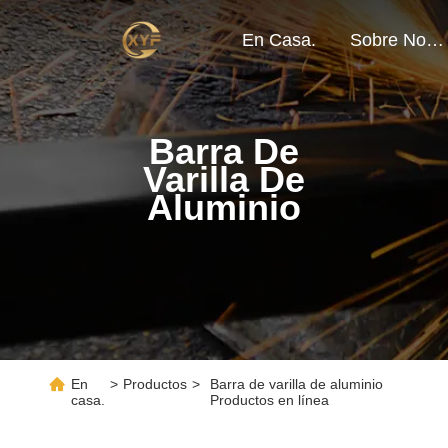
En Casa.
Sobre Nosotros
Barra De
Varilla De
Aluminio
En
>
Productos
>
Barra de varilla de aluminio
casa.
Productos en línea