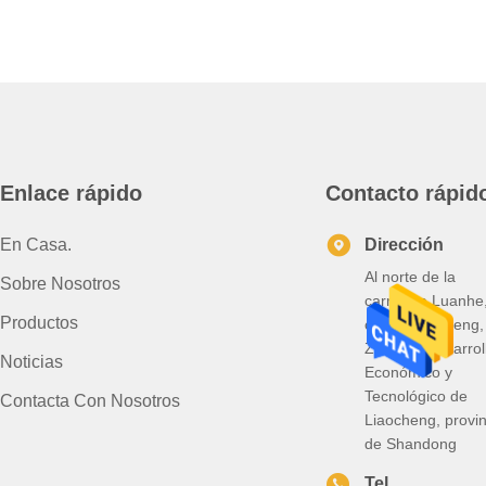
grado
T5 T6
caliente
T5 T6
T651
de
T651
aleación
Temperatura
de
acero
redondo
para la
Enlace rápido
Contacto rápid
construcción
En Casa.
Dirección
Al norte de la
Sobre Nosotros
carretera Luanhe
Productos
calle Dongcheng,
Zona de Desarrol
Noticias
Económico y
Tecnológico de
Contacta Con Nosotros
Liaocheng, provin
de Shandong
Tel