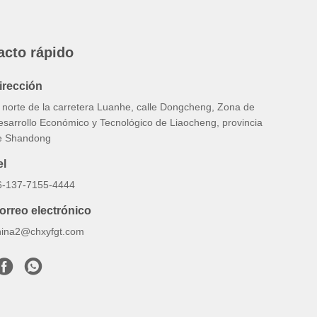
acto rápido
irección
l norte de la carretera Luanhe, calle Dongcheng, Zona de
esarrollo Económico y Tecnológico de Liaocheng, provincia
e Shandong
el
6-137-7155-4444
orreo electrónico
hina2@chxyfgt.com