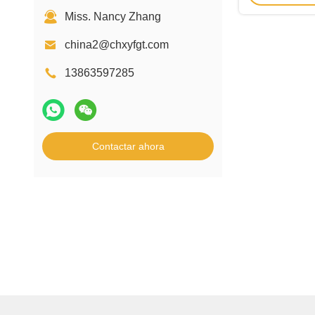
Miss. Nancy Zhang
china2@chxyfgt.com
13863597285
Contactar ahora