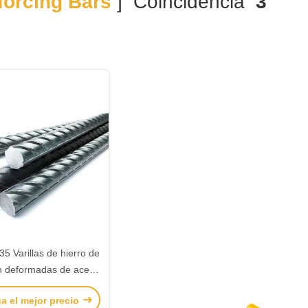
forcing Bars
] Coincidencia
3
5 Varillas de hierro de
n deformadas de acero
ado en caliente TMT
a el mejor precio
s 8 mm 10 mm 12 mm