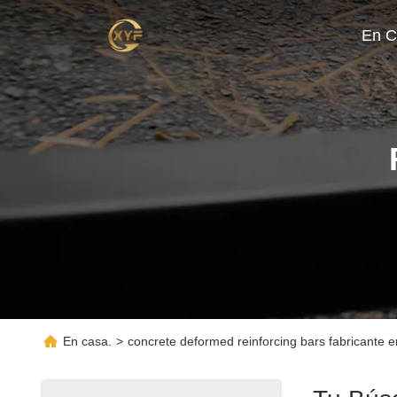
En C
En casa.
>
concrete deformed reinforcing bars fabricante e