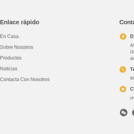
Enlace rápido
Cont
En Casa.
D
A
Sobre Nosotros
D
Productos
d
Noticias
T
8
Contacta Con Nosotros
C
c