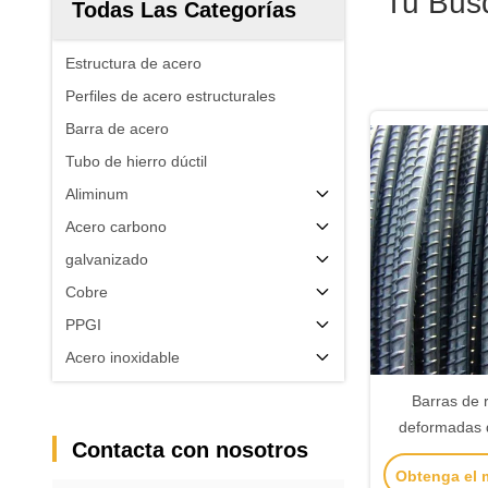
Tu Bú
Todas Las Categorías
Estructura de acero
Perfiles de acero estructurales
Barra de acero
Tubo de hierro dúctil
Aliminum
Acero carbono
galvanizado
Cobre
PPGI
Acero inoxidable
Barras de 
deformadas
Contacta con nosotros
Barra de hie
Obtenga el 
para edificio