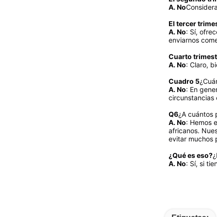
A. No
Considera
El tercer trime
A. No
: Sí, ofr
enviarnos come
Cuarto trimest
A. No
: Claro, 
Cuadro 5
¿Cuán
A. No
: En gene
circunstancias 
Q6
¿A cuántos 
A. No
: Hemos e
africanos. Nues
evitar muchos 
¿Qué es eso?
¿
A. No
: Sí, si 