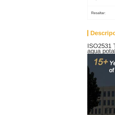
Resaltar:
Descrip
ISO2531 T
agua pota