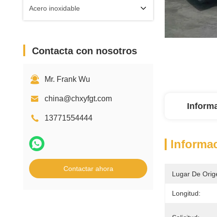
Acero inoxidable
Contacta con nosotros
Mr. Frank Wu
china@chxyfgt.com
Inform
13771554444
Informac
Contactar ahora
Lugar De Orig
Longitud: