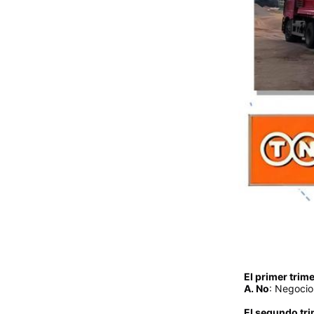
El primer trim
A. No
: Negocio
El segundo tr