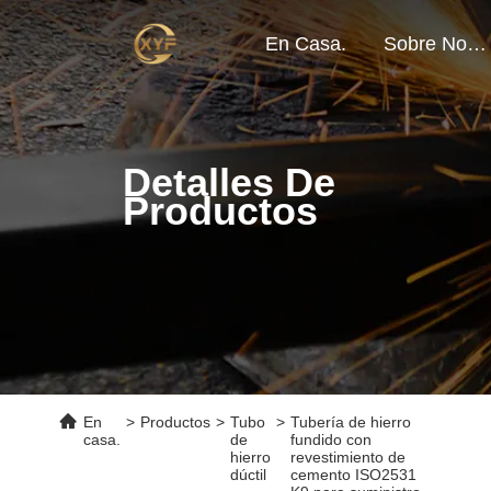
En Casa.
Sobre Nosotros
Detalles De
Productos
En
>
Productos
>
Tubo
>
Tubería de hierro
casa.
de
fundido con
hierro
revestimiento de
dúctil
cemento ISO2531